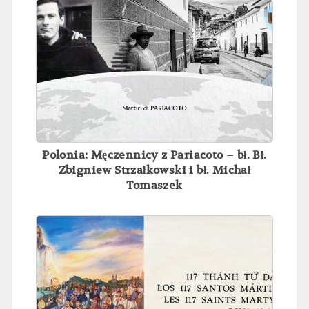
Polonia: Męczennicy z Pariacoto – bł. Bł.
Zbigniew Strzałkowski i bł. Michał
Tomaszek