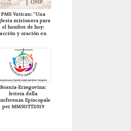
PMS Vatican: "Una
glesia misionera para
el hombre de hoy:
acción y oración en
nuestras Obras
Misionales
Pontificias"
Bosnia-Erzegovina:
lettera della
onferenza Episcopale
per MMSOTT2019