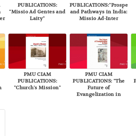
a
PUBLICATIONS:
PUBLICATIONS:"Prospects
a
"Missio Ad Gentes and
and Pathways in India:
ter
Laity"
Missio Ad-Inter
Gentes"
PMU CIAM
PMU CIAM
PUBLICATIONS:
PUBLICATIONS: "The
n
"Church's Mission"
Future of
Evangelization in
Asia"