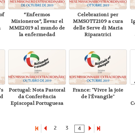
of
“Enfermos
Celebrazioni per
Misioneros”, llevar el
MMSOTT2109 a cura
I
n
MME2019 al mundo de
delle Serve di Maria
la enfermedad
Riparatrici
’s
Portugal: Nota Pastoral
France: "Vivre la joie
nd
da Conferência
de l'Évangile"
Episcopal Portuguesa
C
2
3
4