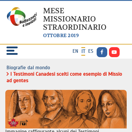
MESE
MISSIONARIO
STRAORDINARIO
OTTOBRE 2019
EN
ES
IT
Biografie dal mondo
I Testimoni Canadesi scelti come esempio di Missio
ad gentes
Immagine raffigurante alcuni dei Testimoni