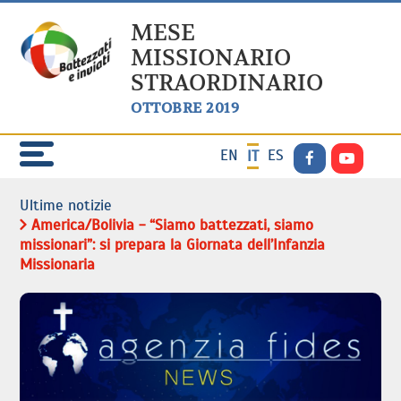
MESE
MISSIONARIO
STRAORDINARIO
OTTOBRE 2019
EN
ES
IT
Ultime notizie
America/Bolivia - “Siamo battezzati, siamo
missionari”: si prepara la Giornata dell’Infanzia
Missionaria