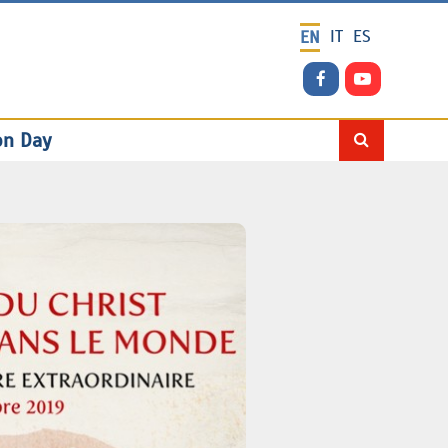
IT
ES
EN
on Day