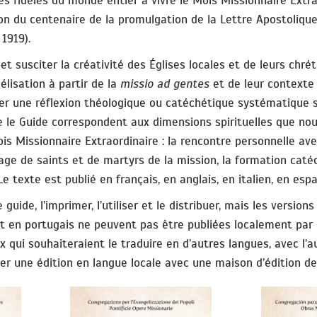
es fidèles du monde entier à vivre le Mois Missionnaire Extra
ion du centenaire de la promulgation de la Lettre Apostoliqu
1919).
et susciter la créativité des Églises locales et de leurs chré
élisation à partir de la
missio ad gentes
et
de leur contexte
er une réflexion théologique ou catéchétique systématique s
 le Guide correspondent aux dimensions spirituelles que nous
s Missionnaire Extraordinaire : la rencontre personnelle ave
nage de saints et de martyrs de la mission, la formation caté
Le texte est publié en français, en anglais, en italien, en esp
uide, l’imprimer, l’utiliser et le distribuer, mais les versions
 et en portugais ne peuvent pas être publiées localement par
ux qui souhaiteraient le traduire en d’autres langues, avec l’a
er une édition en langue locale avec une maison d’édition de