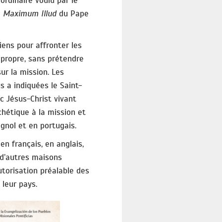
ordinaire voulu par le
e
Maximum Illud
du Pape
tiens pour affronter les
 propre, sans prétendre
ur la mission. Les
 a indiquées le Saint-
c Jésus-Christ vivant
chétique à la mission et
agnol et en portugais.
 en français, en anglais,
 d’autres maisons
utorisation préalable des
 leur pays.