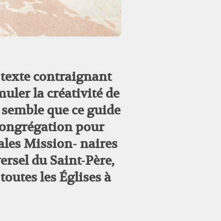
 texte contraignant
er la créativité de
us semble que ce guide
 Congrégation pour
cales Mission- naires
rsel du Saint-Père,
outes les Églises à